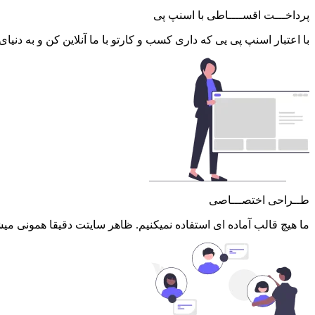
پرداخـــت اقســــاطی با اسنپ پی
با اعتبار اسنپ پی یی که داری کسب و کارتو با ما آنلاین کن و به دنیای
طــراحی اختصـــاصی
ما هیچ قالب آماده ای استفاده نمیکنیم. ظاهر سایتت دقیقا همونی میشه